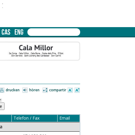
-
-
CAS
ENG
drucken
hören
compartir
:
Telefon / Fax
Email
ra