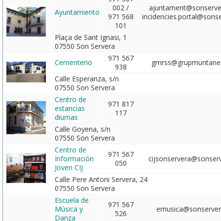
002 /
ajuntament@sonserver
Ayuntamiento
971 568
incidencies.portal@sons
101
Plaça de Sant Ignasi, 1
07550 Son Servera
971 567
Cementerio
gmrss@grupmuntane
938
Calle Esperanza, s/n
07550 Son Servera
Centro de
971 817
estancias
117
diurnas
Calle Goyena, s/n
07550 Son Servera
Centro de
971 567
Información
cijsonservera@sonserv
050
Joven CIJ
Calle Pere Antoni Servera, 24
07550 Son Servera
Escuela de
971 567
Música y
emusica@sonserver
526
Danza