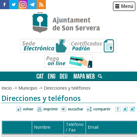
Menú
CAT
ENG
DEU
MAPA WEB
Inicio
->
Municipio
->
Direcciones y teléfonos
Direcciones y teléfonos
volver
imprimir
escuchar
compartir
Teléfono
Nombre
Email
/ Fax