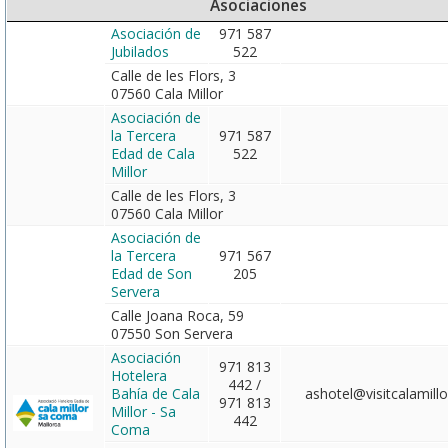
Asociaciones
Asociación de
971 587
Jubilados
522
Calle de les Flors, 3
07560 Cala Millor
Asociación de
la Tercera
971 587
Edad de Cala
522
Millor
Calle de les Flors, 3
07560 Cala Millor
Asociación de
la Tercera
971 567
Edad de Son
205
Servera
Calle Joana Roca, 59
07550 Son Servera
Asociación
971 813
Hotelera
442 /
Bahía de Cala
ashotel@visitcalamill
971 813
Millor - Sa
442
Coma