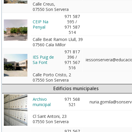
Calle Creus,
07550 Son Servera
971 587
CEIP Na
595 /
Penyal
971 587
514
Calle Beat Ramon Llull, 39
07560 Cala Millor
971 817
IES Puig de
396 /
iessonservera@educacio
Sa Font
971 567
516
Calle Porto Cristo, 2
07550 Son Servera
Edificios municipales
Archivo
971 568
nuria.gomila@sonserv
municipal
521
Cl Sant Antoni, 23
07550 Son Servera
971 567