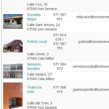
Calle Cos, 35
07550 Son Servera
Escuelas
971 567
educacio@sonserver
Viejas
951
Calle Sant Antoni, 23
07550 Son Servera
971 814
076 /
Policía Local
policia@sonservera
971 587
755
Calle Llorer, 3
07560 Cala Millor
Servicios
971 584
serveissocials@sonser
Sociales
977
Calle Molins, 27
07560 Cala Millor
Teatro la
971 568
jaume.perello@sonser
Unió
519
Calle del Tren, 3
07550 Son Servera