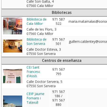
Calle Son Galta, 4
07560 Cala Millor
Bibliotecas
Biblioteca de
971 587
maria.matamalas@sonse
Cala Millor
522
Calle de les Flors, 3
07560 Cala Millor
Biblioteca de
971 567
guillem.caldentey@sonse
Son Servera
501
Calle Doctor Esteva, 3
07550 Son Servera
Centros de enseñanza
CEI Sant
971 567
Francesc
795
d'Assís
Calle Doctor Servera, 5
07550 Son Servera
971 567
CEIP Jaume
186 /
Fornaris i
971 567
Talavull
880