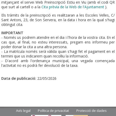
mitjançant el servei Web Preinscripció Estiu en Viu (amb el codi QR
que surt al cartell o a la
Cita prèvia de la Web de l'Ajuntament
).
Els tràmits de la preinscripció es realitzaran a les Escoles Velles, C/
Sant Antoni, 23, de Son Servera, en la data i hora en la qual s'hagi
obtingut cita.
IMPORTANT
- Només us podrem atendre en el dia i l'hora de la vostra cita. En el
cas que, al final, no esteu interessats, pregam ens informeu per
poder donar la cita a una altra persona.
- La matrícula només serà vàlida quan s'hagi fet el pagament en el
termini que us indicarem quan recolliu la informació.
- D'acord amb l'ordenança municipal, una vegada començada
l'activitat no es podrà fer devolució de la taxa.
Data de publicació:
22/05/2026
Avís legal
Política de privacitat
Protecció de dades