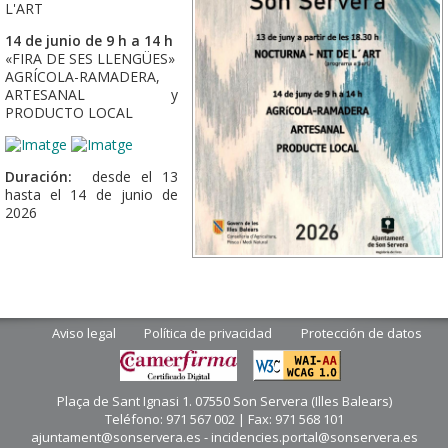
L'ART
14 de junio de 9 h a 14 h
«FIRA DE SES LLENGÜES»
AGRÍCOLA-RAMADERA,
ARTESANAL y
PRODUCTO LOCAL
Duración:
desde el 13
hasta el 14 de junio de
2026
Aviso legal
Política de privacidad
Protección de datos
Plaça de Sant Ignasi 1. 07550 Son Servera (Illes Balears)
Teléfono: 971 567 002 | Fax: 971 568 101
ajuntament@sonservera.es - incidencies.portal@sonservera.es