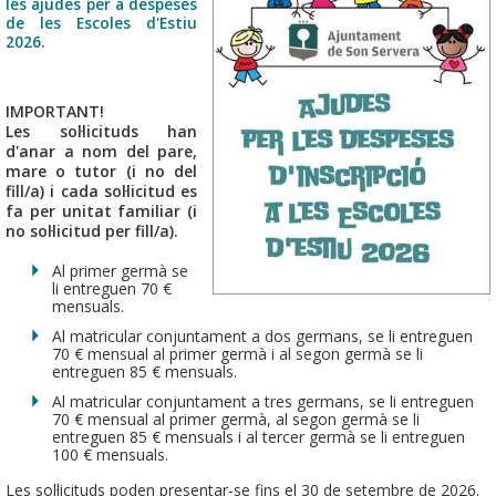
les ajudes per a despeses
de les Escoles d'Estiu
2026.
IMPORTANT!
Les sol·licituds han
d'anar a nom del pare,
mare o tutor (i no del
fill/a) i cada sol·licitud es
fa per unitat familiar (i
no sol·licitud per fill/a).
Al primer germà se
li entreguen 70 €
mensuals.
Al matricular conjuntament a dos germans, se li entreguen
70 € mensual al primer germà i al segon germà se li
entreguen 85 € mensuals.
Al matricular conjuntament a tres germans, se li entreguen
70 € mensual al primer germà, al segon germà se li
entreguen 85 € mensuals i al tercer germà se li entreguen
100 € mensuals.
Les sol·licituds poden presentar-se fins el 30 de setembre de 2026.