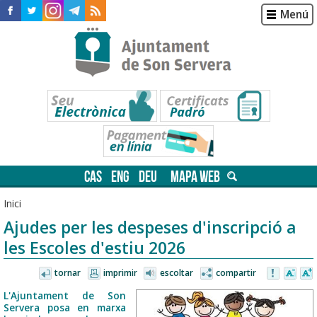
Menú
CAS
ENG
DEU
MAPA WEB
Inici
Ajudes per les despeses d'inscripció a
les Escoles d'estiu 2026
tornar
imprimir
escoltar
compartir
L'Ajuntament de Son
Servera posa en marxa