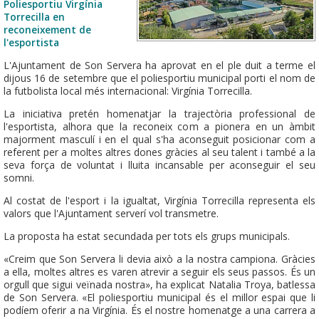
Poliesportiu Virgínia
Torrecilla en
reconeixement de
l'esportista
L'Ajuntament de Son Servera ha aprovat en el ple duit a terme el
dijous 16 de setembre que el poliesportiu municipal porti el nom de
la futbolista local més internacional: Virgínia Torrecilla.
La iniciativa pretén homenatjar la trajectòria professional de
l'esportista, alhora que la reconeix com a pionera en un àmbit
majorment masculí i en el qual s'ha aconseguit posicionar com a
referent per a moltes altres dones gràcies al seu talent i també a la
seva força de voluntat i lluita incansable per aconseguir el seu
somni.
Al costat de l'esport i la igualtat, Virgínia Torrecilla representa els
valors que l'Ajuntament serverí vol transmetre.
La proposta ha estat secundada per tots els grups municipals.
«Creim que Son Servera li devia això a la nostra campiona. Gràcies
a ella, moltes altres es varen atrevir a seguir els seus passos. És un
orgull que sigui veïnada nostra», ha explicat Natalia Troya, batlessa
de Son Servera. «El poliesportiu municipal és el millor espai que li
podíem oferir a na Virgínia. És el nostre homenatge a una carrera a