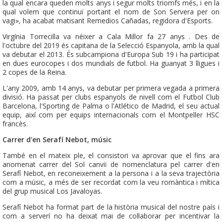
la qual encara queden molts anys i segur molts triomfs més, i en la
qual volem que continuï portant el nom de Son Servera per on
vagi», ha acabat matisant Remedios Cañadas, regidora d'Esports.
Virgínia Torrecilla va néixer a Cala Millor fa 27 anys . Des de
l'octubre del 2019 és capitana de la Selecció Espanyola, amb la qual
va debutar el 2013. És subcampiona d'Europa Sub 19 i ha participat
en dues eurocopes i dos mundials de futbol. Ha guanyat 3 lligues i
2 copes de la Reina.
L'any 2009, amb 14 anys, va debutar per primera vegada a primera
divisió. Ha passat per clubs espanyols de nivell com el Futbol Club
Barcelona, l'Sporting de Palma o l'Atlético de Madrid, el seu actual
equip, així com per equips internacionals com el Montpeller HSC
francès.
Carrer d'en Serafí Nebot, músic
També en el mateix ple, el consistori va aprovar que el fins ara
anomenat carrer del Sol canviï de nomenclatura pel carrer d'en
Serafí Nebot, en reconeixement a la persona i a la seva trajectòria
com a músic, a més de ser recordat com la veu romàntica i mítica
del grup musical Los Javaloyas.
Serafí Nebot ha format part de la història musical del nostre país i
com a serverí no ha deixat mai de col·laborar per incentivar la