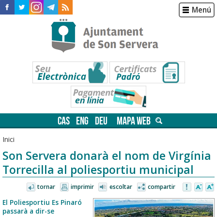
Menú
CAS
ENG
DEU
MAPA WEB
Inici
Son Servera donarà el nom de Virgínia
Torrecilla al poliesportiu municipal
tornar
imprimir
escoltar
compartir
El Poliesportiu Es Pinaró
passarà a dir-se