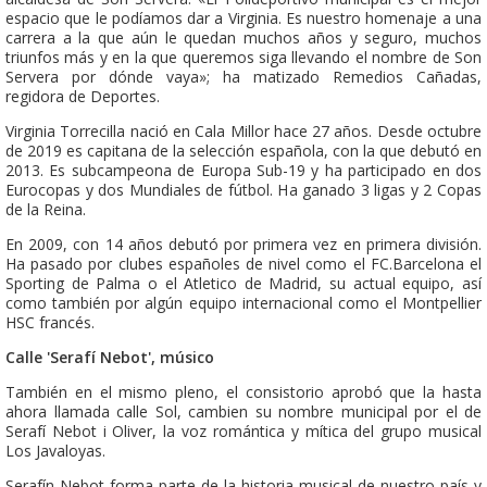
espacio que le podíamos dar a Virginia. Es nuestro homenaje a una
carrera a la que aún le quedan muchos años y seguro, muchos
triunfos más y en la que queremos siga llevando el nombre de Son
Servera por dónde vaya»; ha matizado Remedios Cañadas,
regidora de Deportes.
Virginia Torrecilla nació en Cala Millor hace 27 años. Desde octubre
de 2019 es capitana de la selección española, con la que debutó en
2013. Es subcampeona de Europa Sub-19 y ha participado en dos
Eurocopas y dos Mundiales de fútbol. Ha ganado 3 ligas y 2 Copas
de la Reina.
En 2009, con 14 años debutó por primera vez en primera división.
Ha pasado por clubes españoles de nivel como el FC.Barcelona el
Sporting de Palma o el Atletico de Madrid, su actual equipo, así
como también por algún equipo internacional como el Montpellier
HSC francés.
Calle 'Serafí Nebot', músico
También en el mismo pleno, el consistorio aprobó que la hasta
ahora llamada calle Sol, cambien su nombre municipal por el de
Serafí Nebot i Oliver, la voz romántica y mítica del grupo musical
Los Javaloyas.
Serafín Nebot forma parte de la historia musical de nuestro país y