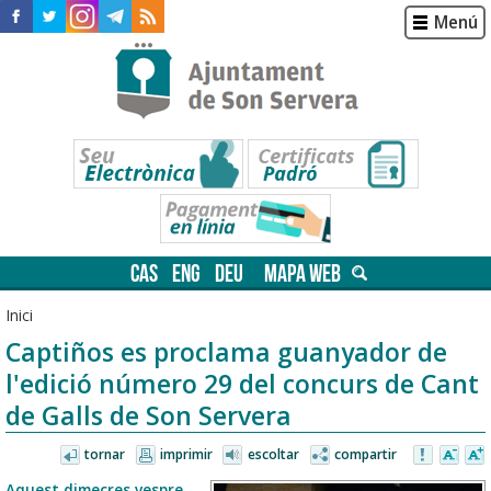
Menú
CAS
ENG
DEU
MAPA WEB
Inici
Captiños es proclama guanyador de
l'edició número 29 del concurs de Cant
de Galls de Son Servera
tornar
imprimir
escoltar
compartir
Aquest dimecres vespre