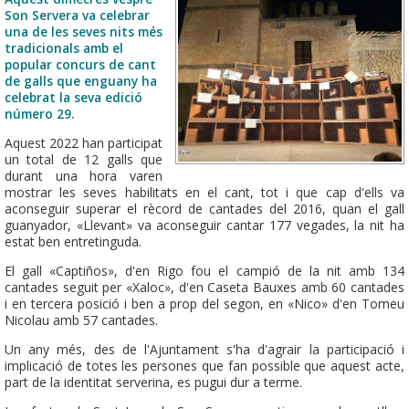
Son Servera va celebrar
una de les seves nits més
tradicionals amb el
popular concurs de cant
de galls que enguany ha
celebrat la seva edició
número 29.
Aquest 2022 han participat
un total de 12 galls que
durant una hora varen
mostrar les seves habilitats en el cant, tot i que cap d'ells va
aconseguir superar el rècord de cantades del 2016, quan el gall
guanyador, «Llevant» va aconseguir cantar 177 vegades, la nit ha
estat ben entretinguda.
El gall «Captiños», d'en Rigo fou el campió de la nit amb 134
cantades seguit per «Xaloc», d'en Caseta Bauxes amb 60 cantades
i en tercera posició i ben a prop del segon, en «Nico» d'en Tomeu
Nicolau amb 57 cantades.
Un any més, des de l'Ajuntament s'ha d'agrair la participació i
implicació de totes les persones que fan possible que aquest acte,
part de la identitat serverina, es pugui dur a terme.