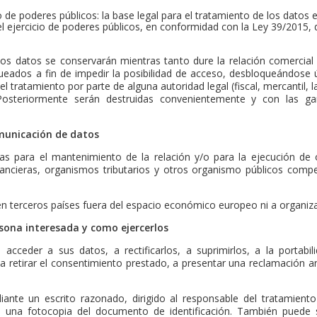
io de poderes públicos: la base legal para el tratamiento de los datos
 el ejercicio de poderes públicos, en conformidad con la Ley 39/2015,
los datos se conservarán mientras tanto dure la relación comercial 
queados a fin de impedir la posibilidad de acceso, desbloqueándos
 tratamiento por parte de alguna autoridad legal (fiscal, mercantil, la
Posteriormente serán destruidas convenientemente y con las gar
omunicación de datos
s para el mantenimiento de la relación y/o para la ejecución de op
inancieras, organismos tributarios y otros organismo públicos com
n terceros países fuera del espacio económico europeo ni a organiza
rsona interesada y como ejercerlos
cceder a sus datos, a rectificarlos, a suprimirlos, a la portabil
a retirar el consentimiento prestado, a presentar una reclamación an
nte un escrito razonado, dirigido al responsable del tratamiento
 una fotocopia del documento de identificación. También puede so