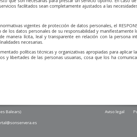
uesto que son necesarias para prestar un servicio óptimo. En caso de
 servicios facilitados sean completamente ajustados a las necesidades
 normativas vigentes de protección de datos personales, el RESPON
de los datos personales de su responsabilidad y manifiestamente los 
e manera lícita, leal y transparente en relación con la persona i
finalidades necesarias.
ntado políticas técnicas y organizativas apropiadas para aplicar l
hos y libertades de las personas usuarias, cosa que los ha comun
les Balears)
Aviso legal
Po
ortal@sonservera.es