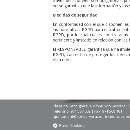
través del sitio web son obligatorias, p
no se garantiza que la información y los
Medidas de seguridad
En conformidad con el que disponen las
las normativas RGPD para el tratamiento 
RGPD, por lo cual cuales son tratadas d
pertinente y limitado en relación con las 
El RESPONSABLE garantiza que ha impleme
RGPD, con el fin de proteger los derec
ejercerlos.
Plaça de Sant Ignasi 1. 07550 Son Servera (Il
Teléfono: 971 567 002 | Fax: 971 568 101
ajuntament@sonservera.es - incidencies.p
Panel Cookies