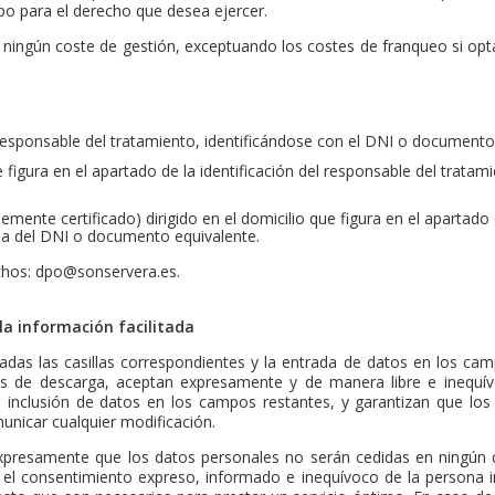
ipo para el derecho que desea ejercer.
a ningún coste de gestión, exceptuando los costes de franqueo si opt
responsable del tratamiento, identificándose con el DNI o documento
e figura en el apartado de la identificación del responsable del trata
lemente certificado) dirigido en el domicilio que figura en el apartado 
ia del DNI o documento equivalente.
chos: dpo@sonservera.es.
 la información facilitada
adas las casillas correspondientes y la entrada de datos en los ca
os de descarga, aceptan expresamente y de manera libre e inequí
la inclusión de datos en los campos restantes, y garantizan que los 
nicar cualquier modificación.
presamente que los datos personales no serán cedidas en ningún 
 el consentimiento expreso, informado e inequívoco de la persona i